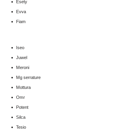
Esety
Evva
Fiam
Iseo
Juwel
Meroni
Mg serrature
Mottura
Omr
Potent
Silca
Tesio