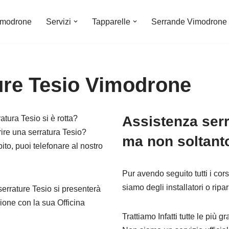
imodrone
Servizi
Tapparelle
Serrande Vimodrone
ure Tesio Vimodrone
Assistenza ser
tura Tesio si è rotta?
rire una serratura Tesio?
ma non soltan
ito, puoi telefonare al nostro
Pur avendo seguito tutti i cor
siamo degli installatori o ripara
serrature Tesio si presenterà
zione con la sua Officina
Trattiamo Infatti tutte le più