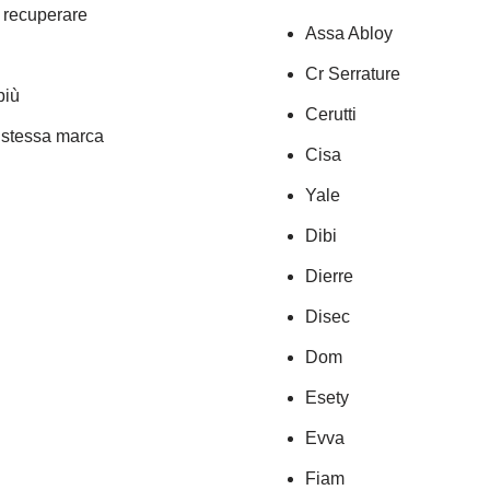
a recuperare
Assa Abloy
Cr Serrature
più
Cerutti
a stessa marca
Cisa
Yale
Dibi
Dierre
Disec
Dom
Esety
Evva
Fiam