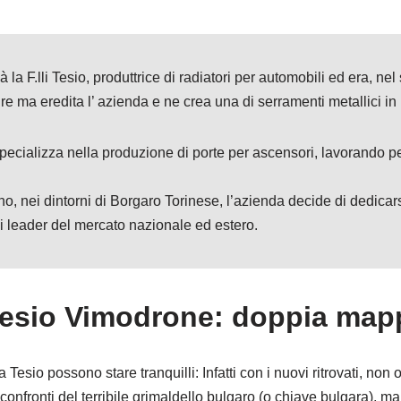
a F.lli Tesio, produttrice di radiatori per automobili ed era, ne
adre ma eredita l’ azienda e ne crea una di serramenti metallici in
specializza nella produzione di porte per ascensori, lavorando pe
 nei dintorni di Borgaro Torinese, l’azienda decide di dedicarsi
a i leader del mercato nazionale ed estero.
Tesio Vimodrone: doppia mapp
Tesio possono stare tranquilli: Infatti con i nuovi ritrovati, non
onfronti del terribile grimaldello bulgaro (o chiave bulgara), m