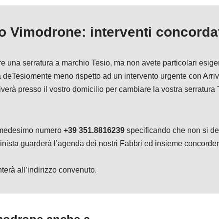
o Vimodrone: interventi concorda
rare una serratura a marchio Tesio, ma non avete particolari esi
ta deTesiomente meno rispetto ad un intervento urgente con Arr
riverà presso il vostro domicilio per cambiare la vostra serratura
il medesimo numero
+39 351.8816239
specificando che non si de
inista guarderà l’agenda dei nostri Fabbri ed insieme concordere
nterà all’indirizzo convenuto.