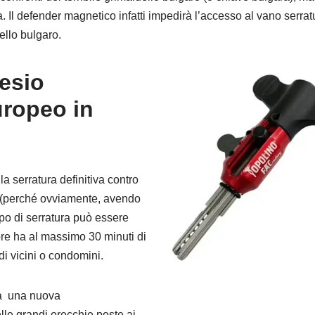
. Il defender magnetico infatti impedirà l’accesso al vano serr
dello bulgaro.
Tesio
uropeo in
a serratura definitiva contro
e, (perché ovviamente, avendo
po di serratura può essere
re ha al massimo 30 minuti di
di vicini o condomini.
ta una nuova
lle grandi orecchie poste ai