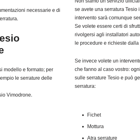
Non siamo un servizio ufficia
se avete una serratura Tesio 
strumentazioni necessarie e di
intervento sarà comunque s
erratura.
Se volete essere certi di sfrut
rivolgersi agli installatori aut
Tesio
le procedure e richieste dall
e
Se invece volete un intervento
che fanno al caso vostro: ogn
i modello e formato; per
sulle serrature Tesio e può ge
sempio le serrature delle
serratura:
esio Vimodrone.
Fichet
Mottura
Atra serrature