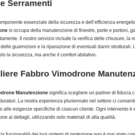
e Serramenti
mponente essenziale della sicurezza e dell’efficienza energetic
one
si occupa della manutenzione di finestre, porte e portoni, 
amente. Il nostro servizio include la verifica delle chiusure, la 
e delle guarnizioni e la riparazione di eventuali danni struttural
lo la sicurezza, ma anche il comfort abitativo.
liere Fabbro Vimodrone Manuten
odrone Manutenzione
significa scegliere un partner di fiducia 
i duraturi. La nostra esperienza pluriennale nel settore ci consente
o alle esigenze specifiche di ciascun cliente. Ogni intervento è
ne ai dettagli, utilizzando solo materiali di alta qualità.
 la funzionalità dei tuoi sistemi di protezione non è mai stato co