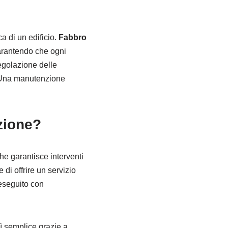
a di un edificio.
Fabbro
garantendo che ogni
regolazione delle
i. Una manutenzione
zione?
che garantisce interventi
 di offrire un servizio
 eseguito con
sì semplice grazie a