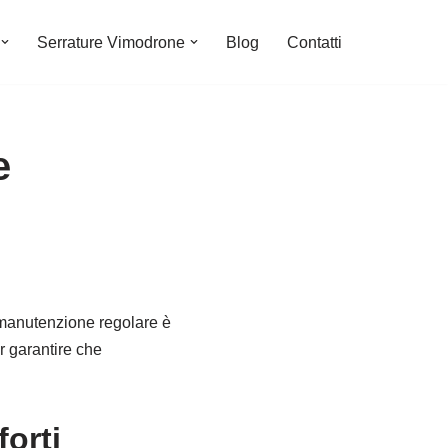
Serrature Vimodrone
Blog
Contatti
e
a manutenzione regolare è
r garantire che
orti