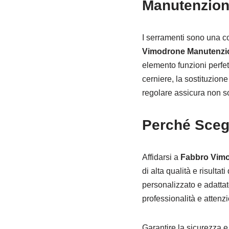
Manutenzion
I serramenti sono una co
Vimodrone Manutenzi
elemento funzioni perfett
cerniere, la sostituzion
regolare assicura non so
Perché Sceg
Affidarsi a
Fabbro Vim
di alta qualità e risultat
personalizzato e adattat
professionalità e attenzio
Garantire la sicurezza e