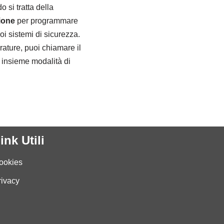
 si tratta della
ione
per programmare
oi sistemi di sicurezza.
ature, puoi chiamare il
e insieme modalità di
ink Utili
ookies
rivacy