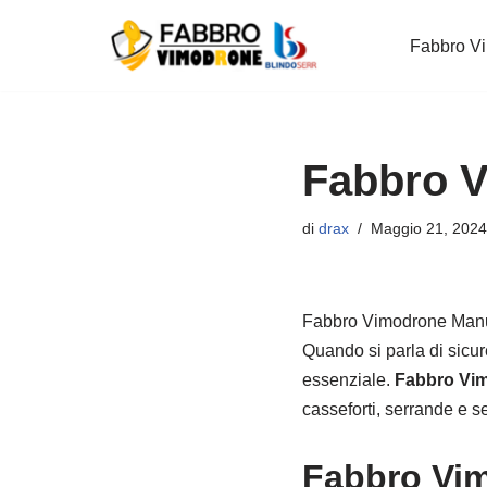
Fabbro V
Vai
al
contenuto
Fabbro 
di
drax
Maggio 21, 2024
Fabbro Vimodrone Manute
Quando si parla di sicur
essenziale.
Fabbro Vi
casseforti, serrande e s
Fabbro Vim