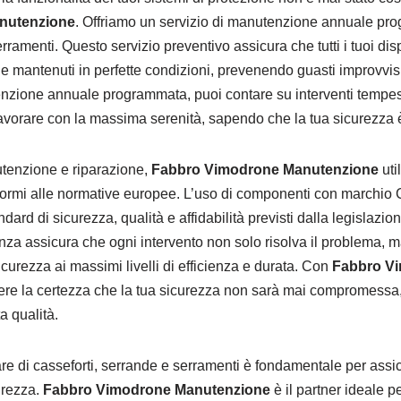
nutenzione
. Offriamo un servizio di manutenzione annuale pro
rramenti. Questo servizio preventivo assicura che tutti i tuoi dis
 e mantenuti in perfette condizioni, prevenendo guasti improvvis
enzione annuale programmata, puoi contare su interventi tempestiv
avorare con la massima serenità, sapendo che la tua sicurezza è
utenzione e riparazione,
Fabbro Vimodrone Manutenzione
util
formi alle normative europee. L’uso di componenti con marchio CE
andard di sicurezza, qualità e affidabilità previsti dalla legislaz
za assicura che ogni intervento non solo risolva il problema, m
icurezza ai massimi livelli di efficienza e durata. Con
Fabbro V
ere la certezza che la tua sicurezza non sarà mai compromessa, g
ta qualità.
e di casseforti, serrande e serramenti è fondamentale per assic
urezza.
Fabbro Vimodrone Manutenzione
è il partner ideale p